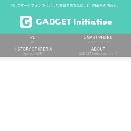
PC･スマートフォンのリアルな情報をあなたに。IT･WEB系の情報も。
PC
SMARTPHONE
PC
スマートフォン
HISTORY OF XPERIA
ABOUT
Xperiaの歴史
GADGET Initiativeについて