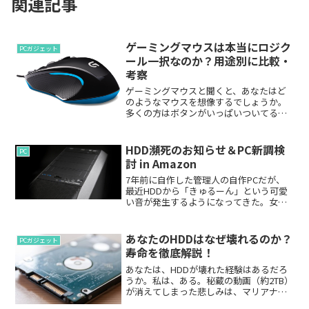
関連記事
ゲーミングマウスは本当にロジク
PCガジェット
ール一択なのか？用途別に比較・
考察
ゲーミングマウスと聞くと、あなたはど
のようなマウスを想像するでしょうか。
多くの方はボタンがいっぱいついてるマ
ウスだったり、高くてメカメカしいマウ
スを想像するのではないでしょうか。ま
た、ロジクールの「G」と名の付くマウス
HDD瀕死のお知らせ＆PC新調検
PC
を思い浮かべる方も多い...
討 in Amazon
7年前に自作した管理人の自作PCだが、
最近HDDから「きゅるーん」という可愛
い音が発生するようになってきた。女の
子から言われるなら大歓迎だが、HDDか
ら言われるのはノーセンキュー。壊れる
前にさっさと次の娘（HDD）に乗り換え
あなたのHDDはなぜ壊れるのか？
PCガジェット
てしまおう。と言...
寿命を徹底解説！
あなたは、HDDが壊れた経験はあるだろ
うか。私は、ある。秘蔵の動画（約2TB）
が消えてしまった悲しみは、マリアナ海
溝よりも深かった...なぜ壊れるのか。いつ