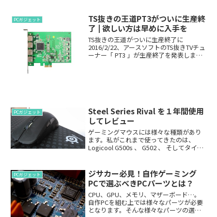
壊れるのか。壊れにくいHDDはあるの
か。本ページでは、HDDの寿命や故障率
TS抜きの王道PT3がついに生産終
について徹...
PCガジェット
了 | 欲しい方は早めに入手を
TS抜きの王道がついに生産終了に
2016/2/22、アースソフトのTS抜きTVチュ
ーナー「 PT3 」が生産終了を発表しまし
た。>> 有限会社アースソフト随分と長い
間販売されていましたが、ついに生産終
了のようですね。2012年6月からの販売...
Steel Series Rival を１年間使用
PCガジェット
してレビュー
ゲーミングマウスには様々な種類があり
ます。私がこれまで使ってきたのは、
Logicool G500s 、 G502 、 そしてタイト
ルの Steei Series Rival ...そこで今回Rival
を１年間使用してわかったことを、レビ
ュー...
ジサカー必見！自作ゲーミング
PCガジェット
PCで選ぶべきPCパーツとは？
CPU、GPU、メモリ、マザーボード…。
自作PCを組む上では様々なパーツが必要
となります。そんな様々なパーツの選び