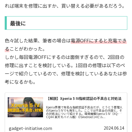
れば端末を修理に出すか、買い替える必要があるだろう。
最後に
色々試した結果、筆者の場合は
電源OFFにすると充電でき
る
ことがわかった。
しかし毎回電源OFFにするのは面倒すぎるので、2回目の
修理に出すことを検討している。1回目の修理は以下のペ
ージで紹介しているので、修理を検討しているあなたは参
考になるかも。
【解説】Xperia 5 IV指紋認証の不具合と対処法
Xperia界隈で有名な指紋認証不具合だが、とうとう管理人
のXperia 5 IVでも発生した。ここでは不具合の内容と、そ
の対処法について紹介する。環境機種Xperia 5 IV（XQ-
CQ44 楽天モバイル版）OSAndroid 14ビル...
2024.06.14
gadget-initiative.com