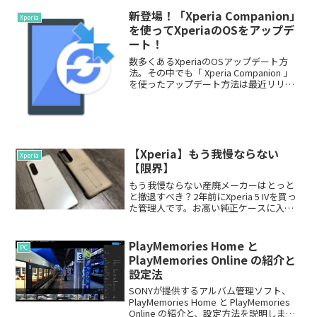
新登場！「Xperia Companion」
Xperia
を使ってXperiaのOSをアップデ
ート！
数多くあるXperiaのOSアップデート方
法。その中でも「 Xperia Companion 」
を使ったアップデート方法は最近リリー
スされたものです。この「Xperia
Companion」は使いやすく、簡単にOSア
ップデートなどができるた...
【Xperia】もう我慢ならない
Xperia
【限界】
もう我慢ならない産廃メーカーはとっと
と撤退すべき？2年前にXperia 5 IVを買っ
た管理人です。お高い純正ケースに入れ
て、かつ大事に扱ってたわけなんです
が、、、・・・。。。純正ケースとかい
う罠皆様お気を付けください。純正ケー
PlayMemories Home と
PC
スという名目...
PlayMemories Online の紹介と
設定法
SONYが提供するアルバム管理ソフト、
PlayMemories Home と PlayMemories
Online の紹介と、設定方法を説明しま