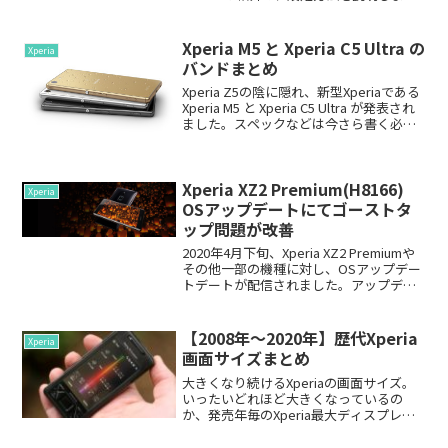
す。容量無制限 の写真アップロードが非
常に便利ですが、初期設定に難ありで
す。SONY公式サイト...
Xperia M5 と Xperia C5 Ultra の
Xperia
バンドまとめ
Xperia Z5の陰に隠れ、新型Xperiaである
Xperia M5 と Xperia C5 Ultra が発表され
ました。スペックなどは今さら書く必要
もないと思うので、対応バンドをまとめ
ておきたいと思います。ドコモ、ドコモ
系MVNOで...
Xperia XZ2 Premium(H8166)
Xperia
OSアップデートにてゴーストタ
ップ問題が改善
2020年4月下旬、Xperia XZ2 Premiumや
その他一部の機種に対し、OSアップデー
トデートが配信されました。アップデー
ト内容は2020年4月1日のGoogle Android
セキュリティパッチの追加です。海外の
著名な情報配信サ...
【2008年～2020年】歴代Xperia
Xperia
画面サイズまとめ
大きくなり続けるXperiaの画面サイズ。
いったいどれほど大きくなっているの
か、発売年毎のXperia最大ディスプレイ
サイズを追いましょう。※タブレットモ
デルを除く画面サイズとアスペクト比10