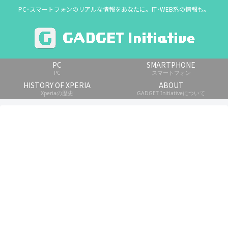
PC･スマートフォンのリアルな情報をあなたに。IT･WEB系の情報も。
PC
SMARTPHONE
PC
スマートフォン
HISTORY OF XPERIA
ABOUT
Xperiaの歴史
GADGET Initiativeについて