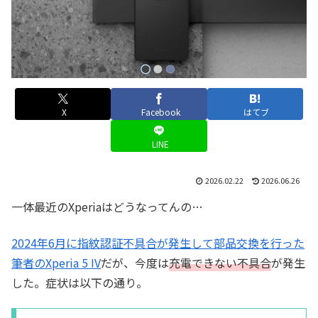
X
Facebook
はてブ
LINE
2026.02.22
2026.06.26
一体最近のXperiaはどうなってんの…
2024年6月に指紋認証不具合が発生して部品交換を行った
筆者のXperia 5 IV
だが、今度は
充電できない不具合
が発生
した。症状は以下の通り。