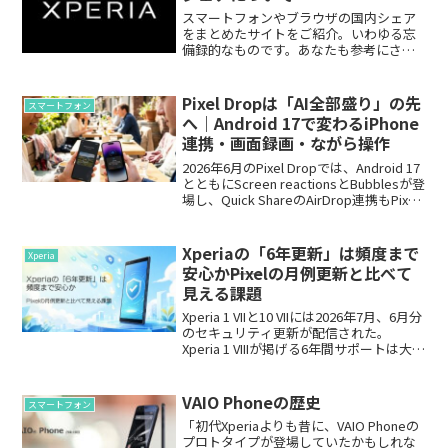
スマートフォンやブラウザの国内シェア
をまとめたサイトをご紹介。いわゆる忘
備録的なものです。あなたも参考にされ
たし。ブラウザシェア圧倒的Chromeのシ
ェア率。これは国内・海外問わずのよう
です。ちなみに管理人はFirefox愛好家。
Pixel Dropは「AI全部盛り」の先
スマートフォン
スマートフ...
へ｜Android 17で変わるiPhone
連携・画面録画・ながら操作
2026年6月のPixel Dropでは、Android 17
とともにScreen reactionsとBubblesが登
場し、Quick ShareのAirDrop連携もPixel
8aとPixel 9aへ拡大した。対応条件を含
め、日常で何が変わるかを整理する。
Xperiaの「6年更新」は頻度まで
Xperia
安心か――Pixelの月例更新と比べて
見える課題
Xperia 1 VIIと10 VIIには2026年7月、6月分
のセキュリティ更新が配信された。
Xperia 1 VIIIが掲げる6年間サポートは大き
な前進だが、更新期間と更新頻度は別の
話である。Pixelの月例更新と比較し、利
用者にとって本当に重要な点を考える。
VAIO Phoneの歴史
スマートフォン
「初代Xperiaよりも昔に、VAIO Phoneの
プロトタイプが登場していたかもしれな