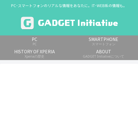
PC･スマートフォンのリアルな情報をあなたに。IT･WEB系の情報も。
PC
SMARTPHONE
PC
スマートフォン
HISTORY OF XPERIA
ABOUT
Xperiaの歴史
GADGET Initiativeについて