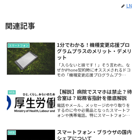
LN
関連記事
1分でわかる！機種変更応援プロ
スマートフォン
グラムプラスのメリット・デメリ
ット
「入らないと損です！」そう言われ、な
ぜかiPhone契約時にオススメされるドコ
モの「機種変更応援プログラムプラ
ス」。本ページでは概要とメリット・デ
メリットを簡単に理解できるよう、わか
りやすく紹介します。※「機種変更応援
【解説】病院でスマホは禁止？待
WEB
プログラムプラス」と「...
合室は？総務省指針を徹底解説
電話やメール、メッセージのやり取りを
するのに今や必需品となったスマートフ
ォンや携帯電話。特にスマートフォンは
普及率が7割以上と多くの国民が有してお
り、日常生活に無くてはならないものに
なっている。そんなスマートフォンは、
スマートフォン・ブラウザの国内
WEB
病院に行くときにも当然...
シェアについて