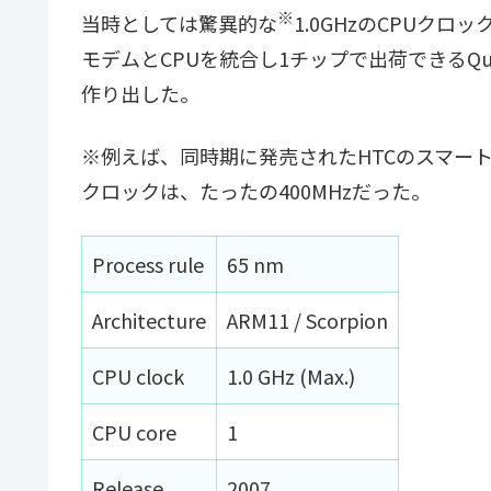
※
当時としては驚異的な
1.0GHzのCPUクロッ
モデムとCPUを統合し1チップで出荷できるQua
作り出した。
※例えば、同時期に発売されたHTCのスマートフ
クロックは、たったの400MHzだった。
Process rule
65 nm
Architecture
ARM11 / Scorpion
CPU clock
1.0 GHz (Max.)
CPU core
1
Release
2007