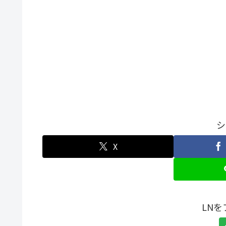
シ
X
LN