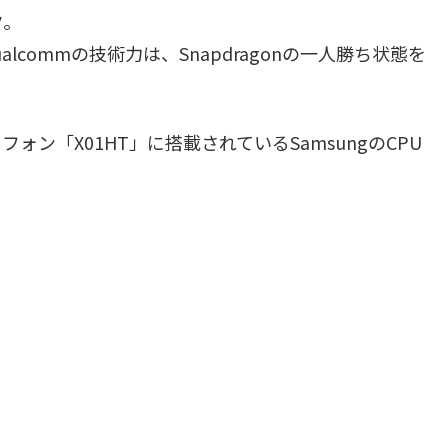
ク。
lcommの技術力は、Snapdragonの一人勝ち状態を
ォン「X01HT」に搭載されているSamsungのCPU